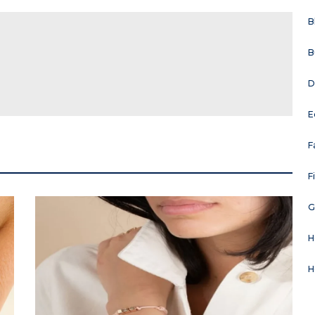
B
B
D
E
F
F
G
H
H