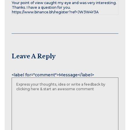
Your point of view caught my eye and was very interesting.
Thanks. I have a question for you.
https://www.binance.bh/register?ref=JW3W4Y3A
Leave A Reply
Name
Email
Website
<label for="comment">Message</label>