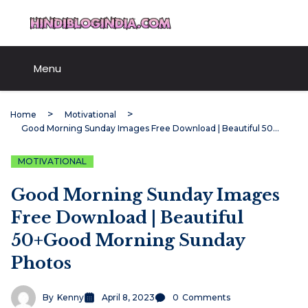
Skip
HindiBlogIndia.com
to
content
Menu
Home
Motivational
Good Morning Sunday Images Free Download | Beautiful 50+Good Morning Sunday Photos
MOTIVATIONAL
Good Morning Sunday Images
Free Download | Beautiful
50+Good Morning Sunday
Photos
By
Kenny
April 8, 2023
0
Comments