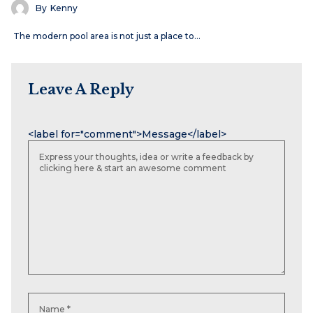
By
Kenny
The modern pool area is not just a place to…
Leave A Reply
Name
Email
Website
<label for="comment">Message</label>