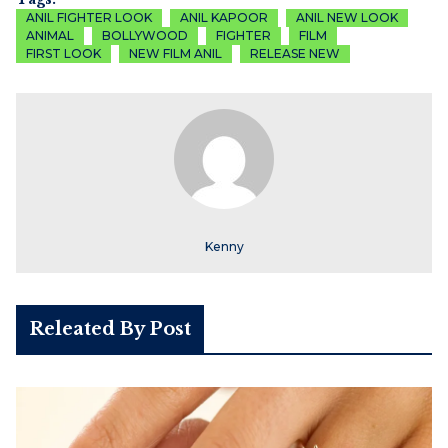
ANIL FIGHTER LOOK
ANIL KAPOOR
ANIL NEW LOOK
ANIMAL
BOLLYWOOD
FIGHTER
FILM
FIRST LOOK
NEW FILM ANIL
RELEASE NEW
Kenny
Releated By Post